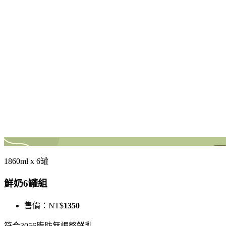
1860ml x 6罐
鮮奶6罐組
售價：
NT$
1350
符合3056脂肪無調整鮮乳