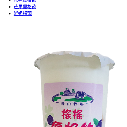
芒果優格飲
鮮奶饅頭