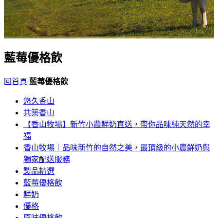
藍莓優格飲
回首頁
藍莓優格飲
悠久香山
共築香山
【香山牧場】新竹小農鮮奶直送，帶你品味純天然的幸
福
香山牧場｜品味新竹的自然之美，最頂級的小農鮮奶與
獨家配送服務
製品精選
藍莓優格飲
鮮奶
優格
原味優格飲